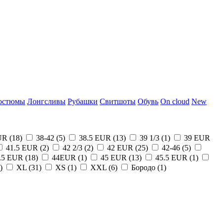
остюмы
Лонгсливы
Рубашки
Свитшоты
Обувь
On cloud
New
UR (
18
)
38-42 (
5
)
38.5 EUR (
13
)
39 1/3 (
1
)
39 EUR
41.5 EUR (
2
)
42 2/3 (
2
)
42 EUR (
25
)
42-46 (
5
)
.5 EUR (
18
)
44EUR (
1
)
45 EUR (
13
)
45.5 EUR (
1
)
)
XL (
31
)
XS (
1
)
XXL (
6
)
Бородо (
1
)