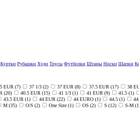
Куртки
Рубашки
Худи
Трусы
Футболки
Штаны
Носки
Шапки
К
.5 EUR (
7
)
37 1/3 (
2
)
37 EUR (
8
)
37.5 EUR (
17
)
38 E
R (
20
)
40.5 EUR (
15
)
41 1/3 (
1
)
41 EUR (
9
)
41.5 (
1
)
43.5 EUR (
1
)
44 EUR (
22
)
44 EURO (
1
)
44.5 (
1
)
44
M (
35
)
O/S (
2
)
One Size (
1
)
OS (
2
)
S (
12
)
S-M (
1