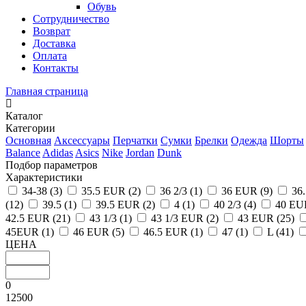
Обувь
Сотрудничество
Возврат
Доставка
Оплата
Контакты
Главная страница
Каталог
Категории
Основная
Аксессуары
Перчатки
Сумки
Брелки
Одежда
Шорты
Balance
Adidas
Asics
Nike
Jordan
Dunk
Подбор параметров
Характеристики
34-38 (
3
)
35.5 EUR (
2
)
36 2/3 (
1
)
36 EUR (
9
)
36
(
12
)
39.5 (
1
)
39.5 EUR (
2
)
4 (
1
)
40 2/3 (
4
)
40 EU
42.5 EUR (
21
)
43 1/3 (
1
)
43 1/3 EUR (
2
)
43 EUR (
25
)
45EUR (
1
)
46 EUR (
5
)
46.5 EUR (
1
)
47 (
1
)
L (
41
)
ЦЕНА
0
12500