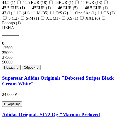
44.5 (
1
)
44.5 EUR (
18
)
44EUR (
1
)
45 EUR (
13
)
45.5 EUR (
1
)
45EUR (
1
)
46 EUR (
5
)
46.5 EUR (
1
)
47 (
1
)
L (
41
)
M (
35
)
O/S (
2
)
One Size (
1
)
OS (
2
)
S (
12
)
S-M (
1
)
XL (
31
)
XS (
1
)
XXL (
6
)
Бородо (
1
)
ЦЕНА
0
12500
25000
37500
50000
Superstar Adidas Originals "Debossed Stripes Black
Cream White"
24 000 ₽
В корзину
Adidas Originals Sl 72 Og "Maroon Preloved