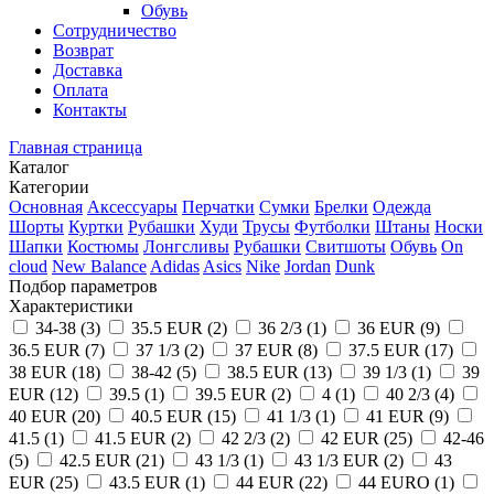
Обувь
Сотрудничество
Возврат
Доставка
Оплата
Контакты
Главная страница
Каталог
Категории
Основная
Аксессуары
Перчатки
Сумки
Брелки
Одежда
Шорты
Куртки
Рубашки
Худи
Трусы
Футболки
Штаны
Носки
Шапки
Костюмы
Лонгсливы
Рубашки
Свитшоты
Обувь
On
cloud
New Balance
Adidas
Asics
Nike
Jordan
Dunk
Подбор параметров
Характеристики
34-38 (
3
)
35.5 EUR (
2
)
36 2/3 (
1
)
36 EUR (
9
)
36.5 EUR (
7
)
37 1/3 (
2
)
37 EUR (
8
)
37.5 EUR (
17
)
38 EUR (
18
)
38-42 (
5
)
38.5 EUR (
13
)
39 1/3 (
1
)
39
EUR (
12
)
39.5 (
1
)
39.5 EUR (
2
)
4 (
1
)
40 2/3 (
4
)
40 EUR (
20
)
40.5 EUR (
15
)
41 1/3 (
1
)
41 EUR (
9
)
41.5 (
1
)
41.5 EUR (
2
)
42 2/3 (
2
)
42 EUR (
25
)
42-46
(
5
)
42.5 EUR (
21
)
43 1/3 (
1
)
43 1/3 EUR (
2
)
43
EUR (
25
)
43.5 EUR (
1
)
44 EUR (
22
)
44 EURO (
1
)